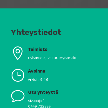
Yhteystiedot

Toimisto
Pyhäntie 3, 23140 Mynämäki
}
Avoinna
Arkisin: 9-16
v
Ota yhteyttä
sivupaja.fi
0449 722288