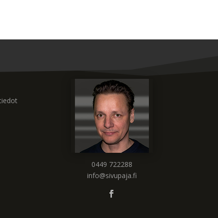
tiedot
0449 722288
info@sivupaja.fi