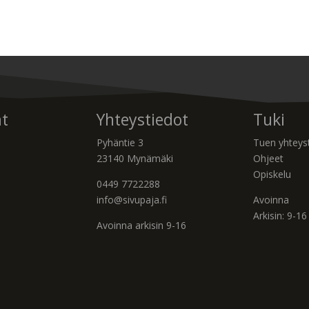
t
Yhteystiedot
Tuki
Pyhäntie 3
Tuen yhteys
23140 Mynämäki
Ohjeet
Opiskelu
0449 7722288
info@sivupaja.fi
Avoinna
Arkisin: 9-16
Avoinna arkisin 9-16