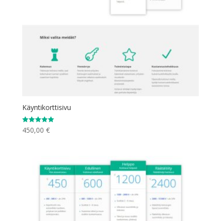
Käyntikorttisivu
450,00
€
Arvostelu
tuotteesta:
5.00
/ 5